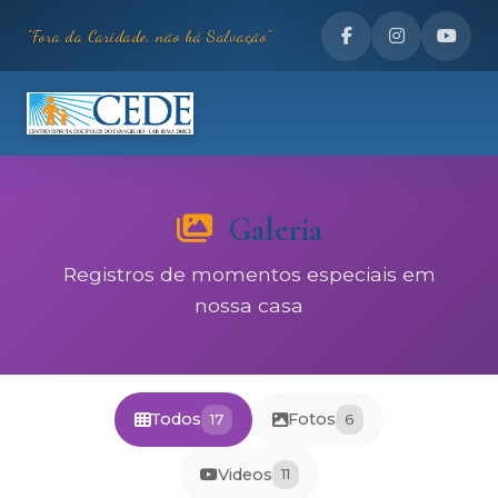
"Fora da Caridade, não há Salvação"
Galeria
Registros de momentos especiais em
nossa casa
Todos
Fotos
17
6
Videos
11