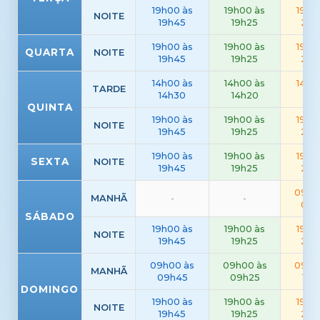
19h00 às
19h00 às
19h3
NOITE
19h45
19h25
20h
19h00 às
19h00 às
19h3
QUARTA
NOITE
19h45
19h25
20h
14h00 às
14h00 às
14h2
TARDE
14h30
14h20
15h
QUINTA
19h00 às
19h00 às
19h3
NOITE
19h45
19h25
20h
19h00 às
19h00 às
19h3
SEXTA
NOITE
19h45
19h25
20h
09h0
MANHÃ
-
-
09h
SÁBADO
19h00 às
19h00 às
19h3
NOITE
19h45
19h25
20h
09h00 às
09h00 às
09h3
MANHÃ
09h45
09h25
10h
DOMINGO
19h00 às
19h00 às
19h3
NOITE
19h45
19h25
20h